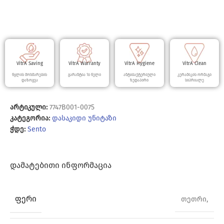
VitrA Saving
VitrA Warranty
VitrA Hygiene
VitrA Clean
წყლის მოხმარების
გარანტია 10 წელი
ანტიბაქტერიული
კერამიკის ორმაგი
დაზოგვა
ზედაპირი
სიპრიალე
არტიკული:
7747B001-0075
კატეგორია:
დასაკიდი უნიტაზი
ჭდე:
Sento
ᲓᲐᲛᲐᲢᲔᲑᲘᲗᲘ ᲘᲜᲤᲝᲠᲛᲐᲪᲘᲐ
ᲤᲔᲠᲘ
თეთრი,