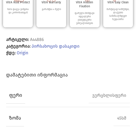
VitrA Rust Protect
VitrA Warranty
VitrA Hidden
VitrA Easy Clean
Fixation
100% დაცვა ჟანგისა
გარანტია 4 წელი
მარტივად საწმენდი,
და კოროზიისგან
ლაქების
ფარული მონტაჟი
საწინააღმდეგო
იდეალური
ზედაპირი
ესთეტიკური
ვიზუალისთვის
არტიკული:
A44886
კატეგორია:
პირსახოცის დასაკიდი
ჭდე:
Origin
ᲓᲐᲛᲐᲢᲔᲑᲘᲗᲘ ᲘᲜᲤᲝᲠᲛᲐᲪᲘᲐ
ᲤᲔᲠᲘ
ვერცხლისფერი
ᲖᲝᲛᲐ
45სმ