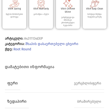
VitrA Saving
VitrA Warranty
VitrA Chrome
VitrA Easy Clean
Shine
წყლის მოხმარების
გარანტია 4 წელი
მარტივი წმენდა
დაზოგვა
ნადების გარეშე
ჟანგმედეგი და
მბზინავი
ქრომირებული
ზედაპირი
არტიკული:
A4311134EXP
კატეგორია:
შხაპის დასაერთებელი ცხვირი
ჭდე:
Root Round
ᲓᲐᲛᲐᲢᲔᲑᲘᲗᲘ ᲘᲜᲤᲝᲠᲛᲐᲪᲘᲐ
ᲤᲔᲠᲘ
ვერცხლისფერი
ᲖᲔᲓᲐᲞᲘᲠᲘ
ბრაშირებული