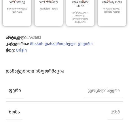
VitrA Saving
VitrA Warranty
VitrA Chrome
VitrA Easy Clean
Shine
წყლის მოხმარების
გარანტია 4 წელი
მარტივი წმენდა
დაზოგვა
ნადების გარეშე
ჟანგმედეგი და
მბზინავი
ქრომირებული
ზედაპირი
არტიკული:
A42683
კატეგორია:
შხაპის დასაერთებელი ცხვირი
ჭდე:
Origin
ᲓᲐᲛᲐᲢᲔᲑᲘᲗᲘ ᲘᲜᲤᲝᲠᲛᲐᲪᲘᲐ
ᲤᲔᲠᲘ
ვერცხლისფერი
ᲖᲝᲛᲐ
25სმ