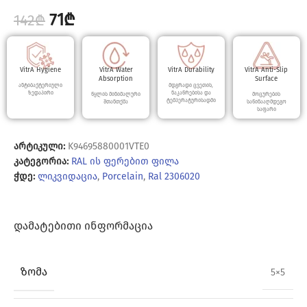
71
₾
142
₾
VitrA Hygiene
VitrA Water
VitrA Durability
VitrA Anti-Slip
Absorption
Surface
ანტიბაქტერიული
მდგრადი ცვეთის,
ზედაპირი
ნაკაწრებისა და
წყლის მინიმალური
მოცურების
ტემპერატურისადმი
შთანთქმა
საწინააღმდეგო
საფარი
არტიკული:
K94695880001VTE0
კატეგორია:
RAL ის ფერებით ფილა
ჭდე:
ლიკვიდაცია
,
Porcelain
,
Ral 2306020
ᲓᲐᲛᲐᲢᲔᲑᲘᲗᲘ ᲘᲜᲤᲝᲠᲛᲐᲪᲘᲐ
ᲖᲝᲛᲐ
5×5