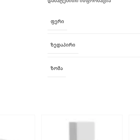
ᲓᲐᲛᲐᲢᲔᲑᲘᲗᲘ ᲘᲜᲤᲝᲠᲛᲐᲪᲘᲐ
ᲤᲔᲠᲘ
ᲖᲔᲓᲐᲞᲘᲠᲘ
ᲖᲝᲛᲐ