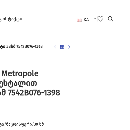
ᲙᲝᲜᲢᲐᲥᲢᲘ
KA
 38სმ 7542B076-1398
Metropole
დესტალით
 7542B076-1398
ი/ნაცრისფერი/39 სმ