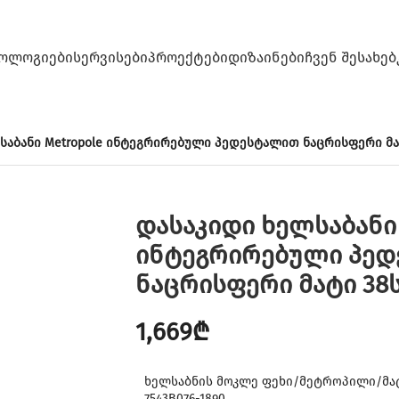
ᲝᲚᲝᲒᲘᲔᲑᲘ
ᲡᲔᲠᲕᲘᲡᲔᲑᲘ
ᲞᲠᲝᲔᲥᲢᲔᲑᲘ
ᲓᲘᲖᲐᲘᲜᲔᲑᲘ
ᲩᲕᲔᲜ ᲨᲔᲡᲐᲮᲔᲑ
საბანი Metropole ინტეგრირებული პედესტალით ნაცრისფერი მატი
დასაკიდი ხელსაბანი 
ინტეგრირებული პე
ნაცრისფერი მატი 38სმ
1,669
₾
ხელსაბნის მოკლე ფეხი/მეტროპილი/მატ
7543B076-1890