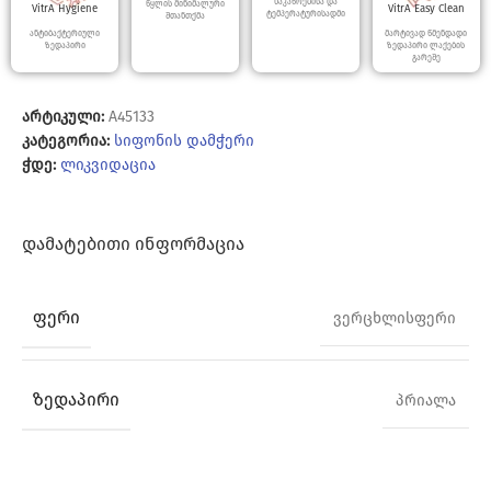
ნაკაწრებისა და
წყლის მინიმალური
VitrA Hygiene
VitrA Easy Clean
ტემპერატურისადმი
შთანთქმა
ანტიბაქტერიული
მარტივად წმენდადი
ზედაპირი
ზედაპირი ლაქების
გარეშე
არტიკული:
A45133
კატეგორია:
სიფონის დამჭერი
ჭდე:
ლიკვიდაცია
ᲓᲐᲛᲐᲢᲔᲑᲘᲗᲘ ᲘᲜᲤᲝᲠᲛᲐᲪᲘᲐ
ᲤᲔᲠᲘ
ვერცხლისფერი
ᲖᲔᲓᲐᲞᲘᲠᲘ
პრიალა