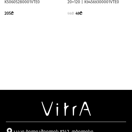
K50605280001VTE0
20×120 | K94569300001VTE0
205
₾
49
₾
98
₾
აკაკი ბელიაშვილის #142, თბილისი