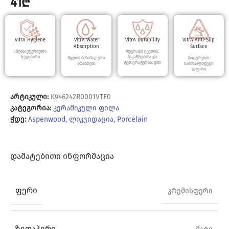
41
₾
VitrA Hygiene
VitrA Water
VitrA Durability
VitrA Anti-Slip
Absorption
Surface
ანტიბაქტერიული
მდგრადი ცვეთის,
ზედაპირი
ნაკაწრებისა და
წყლის მინიმალური
მოცურების
ტემპერატურისადმი
შთანთქმა
საწინააღმდეგო
საფარი
არტიკული:
K946242R0001VTE0
კატეგორია:
კერამიკული ფილა
ჭდე:
Aspenwood
,
ლიკვიდაცია
,
Porcelain
ᲓᲐᲛᲐᲢᲔᲑᲘᲗᲘ ᲘᲜᲤᲝᲠᲛᲐᲪᲘᲐ
ᲤᲔᲠᲘ
კრემისფერი
ᲖᲔᲓᲐᲞᲘᲠᲘ