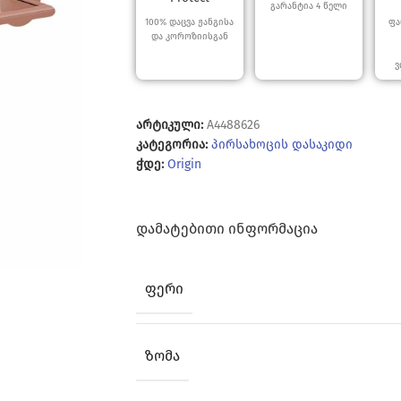
გარანტია 4 წელი
100% დაცვა ჟანგისა
ფა
და კოროზიისგან
ვ
არტიკული:
A4488626
კატეგორია:
პირსახოცის დასაკიდი
ჭდე:
Origin
ᲓᲐᲛᲐᲢᲔᲑᲘᲗᲘ ᲘᲜᲤᲝᲠᲛᲐᲪᲘᲐ
ᲤᲔᲠᲘ
ᲖᲝᲛᲐ