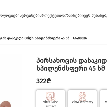
ᲝᲚᲝᲒᲘᲔᲑᲘ
ᲡᲔᲠᲕᲘᲡᲔᲑᲘ
ᲞᲠᲝᲔᲥᲢᲔᲑᲘ
ᲓᲘᲖᲐᲘᲜᲔᲑᲘ
ᲩᲕᲔᲜ ᲨᲔᲡᲐᲮᲔᲑ
ცის დასაკიდი Origin სპილენძსფერი 45 სმ | A4488626
პირსახოცის დასაკიდი
სპილენძსფერი 45 სმ 
322
₾
VitrA Rust
VitrA Warranty
V
Protect