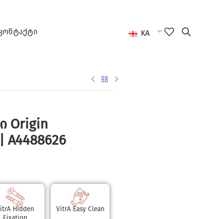
ᲙᲝᲜᲢᲐᲥᲢᲘ
KA
 Origin
| A4488626
itrA Hidden
VitrA Easy Clean
Fixation