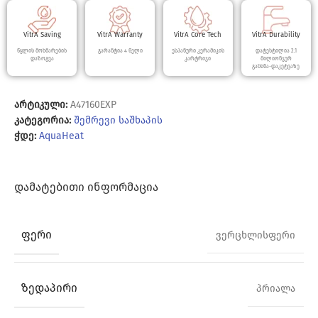
VitrA Saving
VitrA Warranty
VitrA Core Tech
VitrA Durability
წყლის მოხმარების
გარანტია 4 წელი
ესპანური კერამიკის
დატესტილია 2.1
დაზოგვა
კარტრიჯი
მილიონჯერ
გახსნა-დაკეტვაზე
არტიკული:
A47160EXP
კატეგორია:
შემრევი საშხაპის
ჭდე:
AquaHeat
ᲓᲐᲛᲐᲢᲔᲑᲘᲗᲘ ᲘᲜᲤᲝᲠᲛᲐᲪᲘᲐ
ᲤᲔᲠᲘ
ვერცხლისფერი
ᲖᲔᲓᲐᲞᲘᲠᲘ
პრიალა