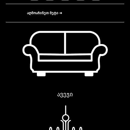
აღმოაჩინეთ მეტი ➜
ავეჯი