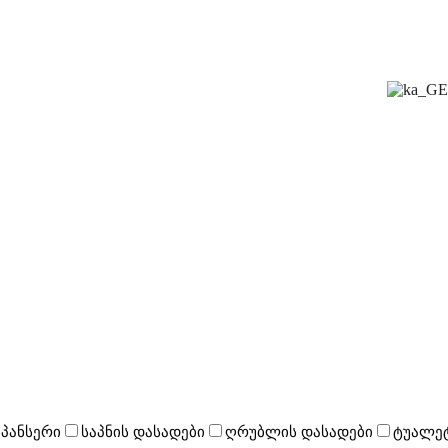
ფილა
სუარი
წყობილობები
ავზი და ღილაკი
ადგამი
სპანსერი
საპნის დასადები
ღრუბლის დასადები
ტუალეტ