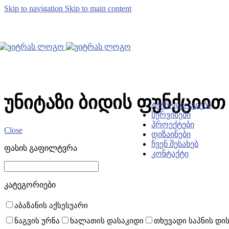
კერამიკული 
Skip to navigation
Skip to main content
ბიდე
პისუარი
აბაზანის აქსე
ტრაპი
ფიტინგები
შშმ პირთა მო
ჩასაშენებელი 
ჯაკუზი
საშხაპის ქვეს
უნიტაზი ბიდის ფუნქციით
ᲢᲔᲥᲜᲝᲚᲝᲒᲘᲔᲑᲘ
ᲡᲔᲠᲕᲘᲡᲔᲑᲘ
ᲞᲠᲝᲔᲥᲢᲔᲑᲘ
Close
ᲓᲘᲖᲐᲘᲜᲔᲑᲘ
ᲩᲕᲔᲜ ᲨᲔᲡᲐᲮᲔᲑ
ფასის გაფილტვრა
ᲙᲝᲜᲢᲐᲥᲢᲘ
კატეგორიები
აბაზანის აქსესუარი
ნაგვის ურნა
ხალათის დასაკიდი
თხევადი საპნის დი