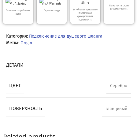
Shine
VitrA Saving
VitrA Warranty
Легко чистится, не
оставляет пятен.
Устойчивая к ржавчине
Экономия потребления
Гарантия 4 года
и блестящая
воды
хромированная
поверхность
Категория:
Подключение для душевого шланга
Метка:
Origin
ДЕТАЛИ
ЦВЕТ
Серебро
ПОВЕРХНОСТЬ
глянцевый
Related products