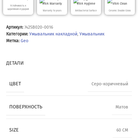
VitrA Warranty
VitrA Hygiene
VitrA Clean
Устойчивость к
царапинам и ударам
Warranty 10 years
Antibacterial Surface
Ceramic Double Gloss
Артикул:
7425B020-0016
Категории:
Умывальник накладной
,
Умывальник
Метка:
Geo
ДЕТАЛИ
ЦВЕТ
Серо-коричневый
ПОВЕРХНОСТЬ
Матов
SIZE
60 CM