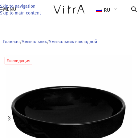
Skip to navigation
MENU
RU
Skip to main content
Главная
/
Умывальник
/
Умывальник накладной
Ликвидация