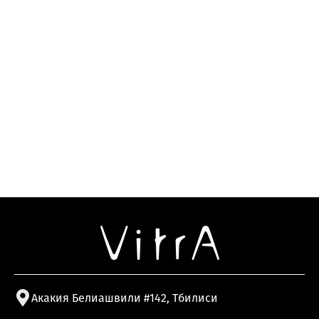
Акакия Белиашвили #142, Тбилиси