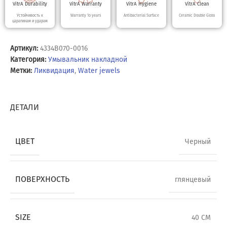
VitrA Durability
VitrA Warranty
VitrA Hygiene
VitrA Clean
Устойчивость к
Warranty 10 years
Antibacterial Surface
Ceramic Double Gloss
царапинам и ударам
Артикул:
4334B070-0016
Категория:
Умывальник накладной
Метки:
Ликвидация
,
Water jewels
ДЕТАЛИ
ЦВЕТ
Черный
ПОВЕРХНОСТЬ
глянцевый
SIZE
40 CM