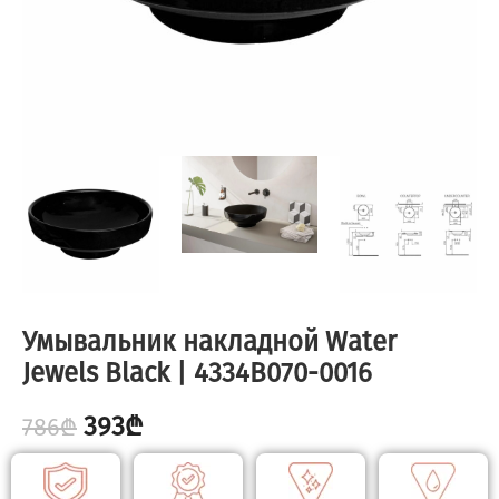
Умывальник накладной Water
Jewels Black | 4334B070-0016
393
₾
786
₾