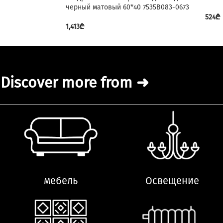
черный матовый 60*40 7535B083-0673
524
₾
1,413
₾
Discover more from ➜
мебель
Освещение