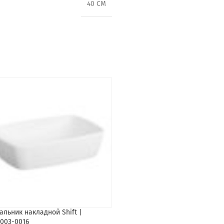
40 CM
Ликвидация
льник накладной Shift |
Умывальник накладной Geo 43 
B003-0016
4324B003-0012