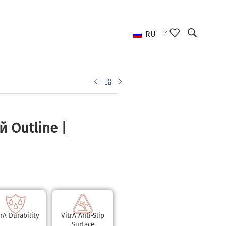
RU
 Outline |
trA Durability
VitrA Anti-Slip
Surface