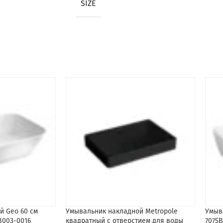
SIZE
й Geo 60 см
Умывальник накладной Metropole
Умыва
B003-0016
квадратный с отверстием для воды
7075