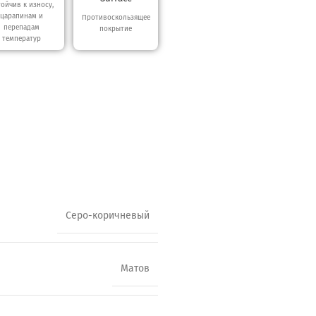
тойчив к износу,
царапинам и
Противоскользящее
перепадам
покрытие
температур
Серо-коричневый
Матов