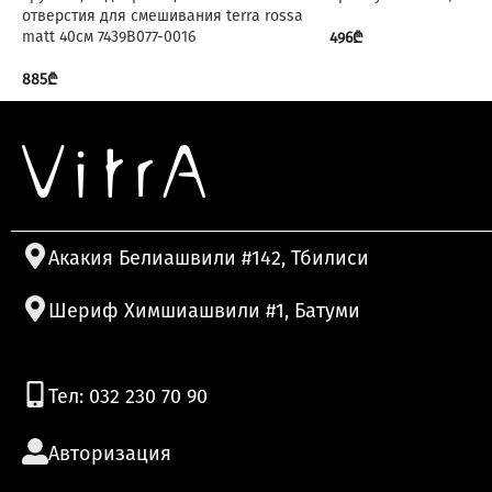
отверстия для смешивания terra rossa
matt 40см 7439B077-0016
496
₾
885
₾
Акакия Белиашвили #142, Тбилиси
Шериф Химшиашвили #1, Батуми
Тел: 032 230 70 90
Авторизация