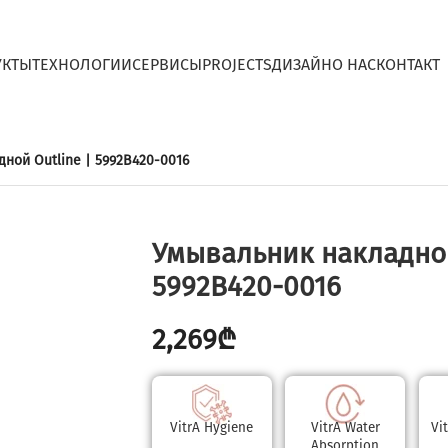
УКТЫ
ТЕХНОЛОГИИ
СЕРВИСЫ
PROJECTS
ДИЗАЙН
O НАС
КОНТАКТ
ной Outline | 5992B420-0016
Умывальник накладной
5992B420-0016
2,269
₾
VitrA Hygiene
VitrA Water
Vi
Absorption