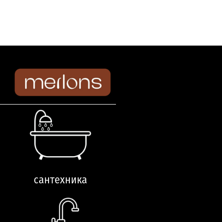
219
₾
438
₾
сантехника