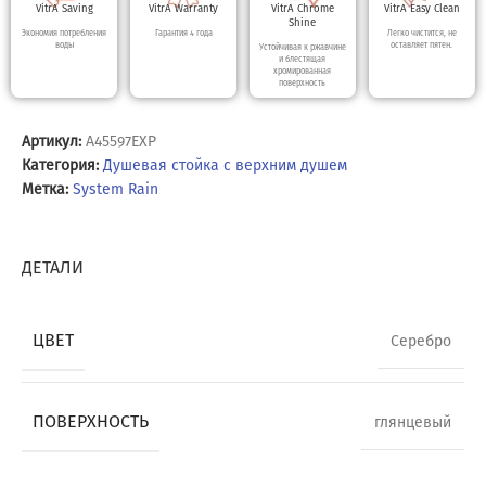
VitrA Saving
VitrA Warranty
VitrA Chrome
VitrA Easy Clean
Shine
Экономия потребления
Гарантия 4 года
Легко чистится, не
воды
оставляет пятен.
Устойчивая к ржавчине
и блестящая
хромированная
поверхность
Артикул:
A45597EXP
Категория:
Душевая стойка с верхним душем
Метка:
System Rain
ДЕТАЛИ
ЦВЕТ
Серебро
ПОВЕРХНОСТЬ
глянцевый