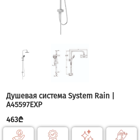
Душевая система System Rain |
A45597EXP
463
₾