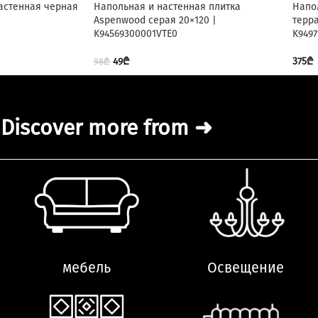
астенная черная
Напольная и настенная плитка
Напо
Aspenwood серая 20×120 |
терр
K94569300001VTE0
K9497
49
₾
375
₾
98
₾
Discover more from ➜
мебель
Освещение