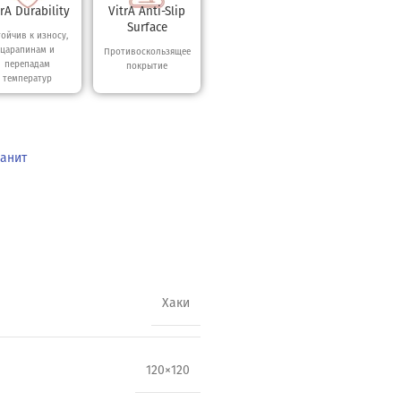
trA Durability
VitrA Anti-Slip
Surface
тойчив к износу,
царапинам и
Противоскользящее
перепадам
покрытие
температур
ранит
Хаки
120×120