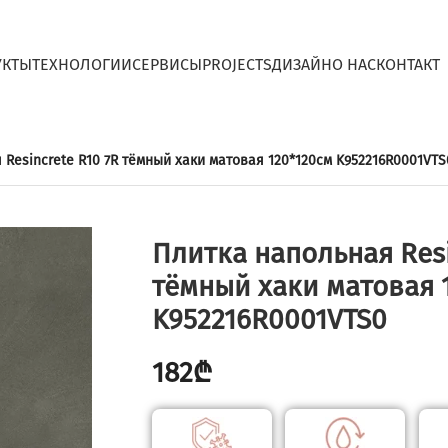
УКТЫ
ТЕХНОЛОГИИ
СЕРВИСЫ
PROJECTS
ДИЗАЙН
O НАС
КОНТАКТ
 Resincrete R10 7R тёмный хаки матовая 120*120см K952216R0001VTS
Плитка напольная Resi
тёмный хаки матовая 
K952216R0001VTS0
182
₾