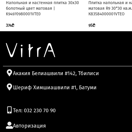
Напольная и настенная плитка 30х30
Плитка напольная и н
болотный цвет матовая |
матовая R9 30*30 кв.м.
K94970980001VTE0
К83584000001VTEO
374
₾
95
₾
Акакия Белиашвили #142, Тбилиси
Шериф Химшиашвили #1, Батуми
Тел: 032 230 70 90
Авторизация