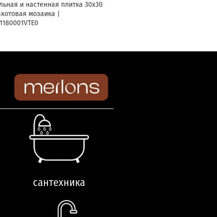
льная и настенная плитка 30х30
Плитка напольная и настенная
акотовая мозаика |
2.0 черная матовая R10A 9мм 6
1180001VTE0
кв.м. K947662R0001VTE0
92
₾
сантехника