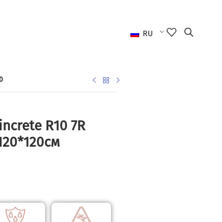
RU
0
ncrete R10 7R
120*120см