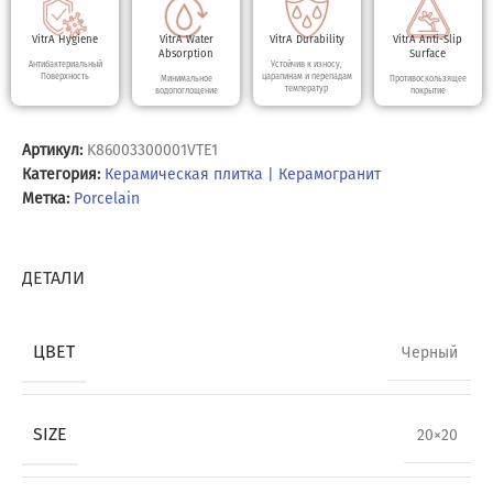
VitrA Hygiene
VitrA Water
VitrA Durability
VitrA Anti-Slip
Absorption
Surface
Антибактериальный
Устойчив к износу,
Поверхность
царапинам и перепадам
Минимальное
Противоскользящее
температур
водопоглощение
покрытие
Артикул:
K86003300001VTE1
Категория:
Керамическая плитка | Керамогранит
Метка:
Porcelain
ДЕТАЛИ
ЦВЕТ
Черный
SIZE
20×20