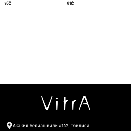
95
₾
81
₾
Акакия Белиашвили #142, Тбилиси