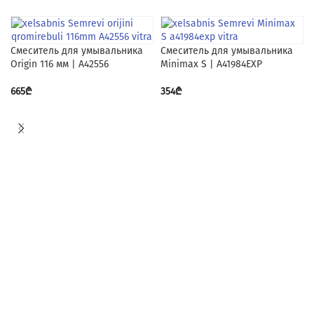
Смеситель для умывальника
Смеситель для умывальника
Origin 116 мм | A42556
Minimax S | A41984EXP
665
₾
354
₾