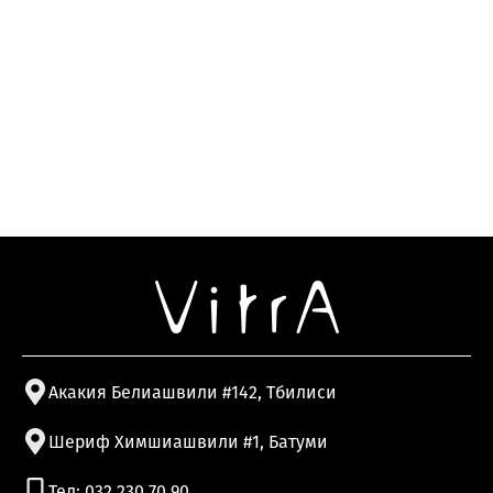
Акакия Белиашвили #142, Тбилиси
Шериф Химшиашвили #1, Батуми
Тел: 032 230 70 90