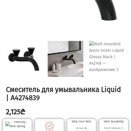
Смеситель для умывальника Liquid
| A4274839
2,125
₾
VitrA Core Tech
VitrA Durability
VitrA Saving
Испанский
Протестировано 2,1