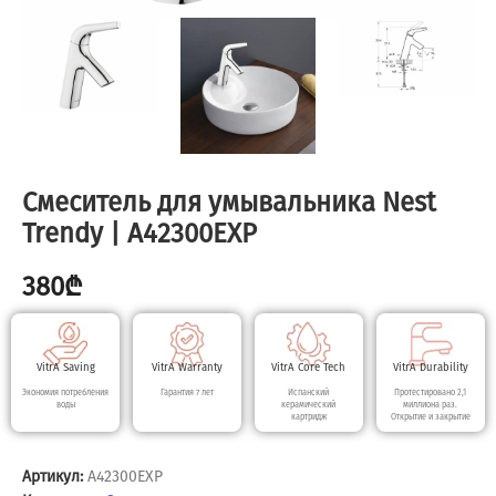
Смеситель для умывальника Nest
Trendy | A42300EXP
380
₾
VitrA Saving
VitrA Warranty
VitrA Core Tech
VitrA Durability
Экономия потребления
Гарантия 7 лет
Испанский
Протестировано 2,1
воды
керамический
миллиона раз.
картридж
Открытие и закрытие
Артикул:
A42300EXP