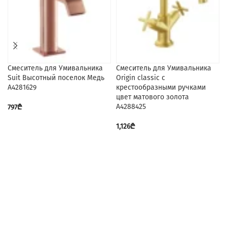
Смеситель для Умивальника
Смеситель для Умивальника
Suit Высотный поселок Медь
Origin classic с
A4281629
крестообразными ручками
цвет матового золота
A4288425
797
₾
1,126
₾