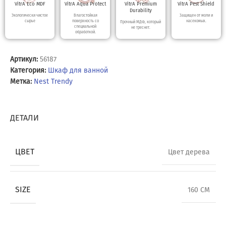
VitrA Eco MDF
VitrA Aqua Protect
VitrA Premium
VitrA Pest Shield
Durability
Экологически чистое
Влагостойкая
Защищен от моли и
сырье
поверхность со
насекомых.
Прочный МДФ, который
специальной
не треснет.
обработкой.
Артикул:
56187
Категория:
Шкаф для ванной
Метка:
Nest Trendy
ДЕТАЛИ
ЦВЕТ
Цвет дерева
SIZE
160 CM