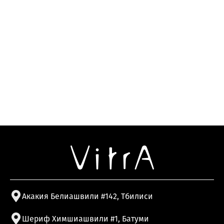
Акакия Белиашвили #142, Тбилиси
Шериф Химшиашвили #1, Батуми