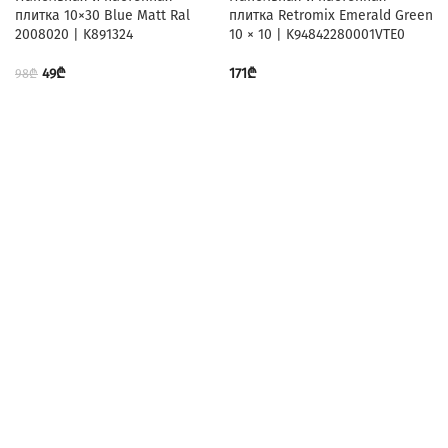
плитка 10×30 Blue Matt Ral
плитка Retromix Emerald Green
2008020 | K891324
10 × 10 | K94842280001VTE0
49
₾
171
₾
98
₾