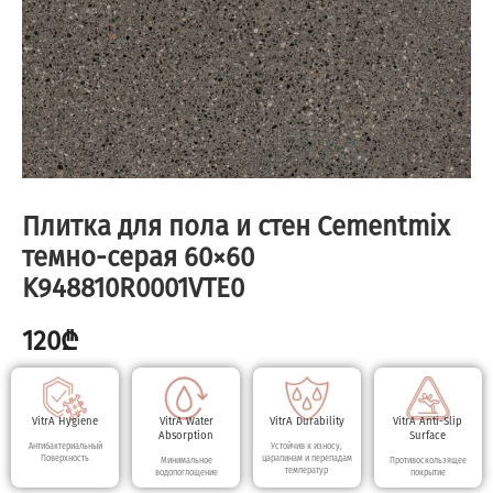
Плитка для пола и стен Cementmix
темно-серая 60×60
K948810R0001VTE0
120
₾
VitrA Hygiene
VitrA Water
VitrA Durability
VitrA Anti-Slip
Absorption
Surface
Антибактериальный
Устойчив к износу,
Поверхность
царапинам и перепадам
Минимальное
Противоскользящее
температур
водопоглощение
покрытие