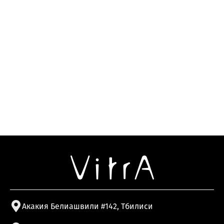
Акакия Белиашвили #142, Тбилиси