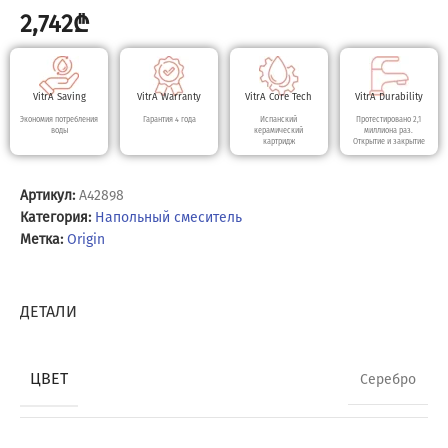
2,742
₾
VitrA Saving
VitrA Warranty
VitrA Core Tech
VitrA Durability
Экономия потребления
Гарантия 4 года
Испанский
Протестировано 2,1
воды
керамический
миллиона раз.
картридж
Открытие и закрытие
Артикул:
A42898
Категория:
Напольный смеситель
Метка:
Origin
ДЕТАЛИ
ЦВЕТ
Серебро