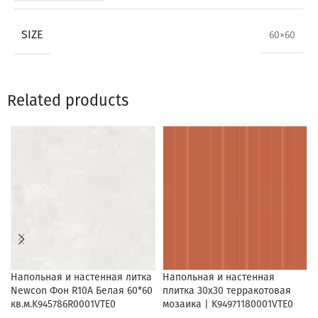
SIZE
60×60
Related products
Напольная и настенная литка
Напольная и настенная
Newcon Фон R10A Белая 60*60
плитка 30х30 терракотовая
кв.м.K945786R0001VTE0
мозаика | K94971180001VTE0