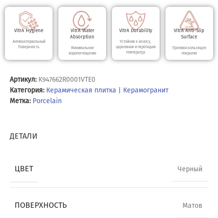
VitrA Hygiene
VitrA Water
VitrA Durability
VitrA Anti-Slip
Absorption
Surface
Антибактериальный
Устойчив к износу,
Поверхность
царапинам и перепадам
Минимальное
Противоскользящее
температур
водопоглощение
покрытие
Артикул:
K947662R0001VTE0
Категория:
Керамическая плитка | Керамогранит
Метка:
Porcelain
ДЕТАЛИ
ЦВЕТ
Черный
ПОВЕРХНОСТЬ
Матов