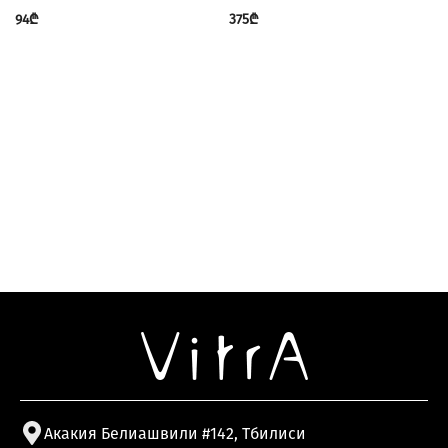
94
₾
375
₾
Акакия Белиашвили #142, Тбилиси