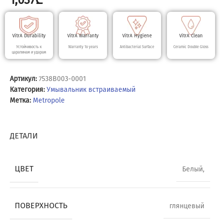
1,037
₾
VitrA Durability
VitrA Warranty
VitrA Hygiene
VitrA Clean
Устойчивость к
Warranty 10 years
Antibacterial Surface
Ceramic Double Gloss
царапинам и ударам
Артикул:
7538B003-0001
Категория:
Умывальник встраиваемый
Метка:
Metropole
ДЕТАЛИ
ЦВЕТ
Белый,
ПОВЕРХНОСТЬ
глянцевый