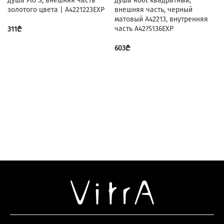
душа Flo S, внешняя часть
душа Root квадратный,
золотого цвета | A4221223EXP
внешняя часть, черный
матовый A42213, внутренняя
часть A4275136EXP
311
₾
603
₾