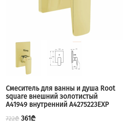
Смеситель для ванны и душа Root
square внешний золотистый
A41949 внутренний A4275223EXP
361
₾
722
₾