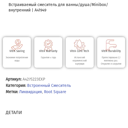
Встраиваемый смеситель для ванны/душа/Minibox/
внутренний | А41949
VitrA Saving
VitrA Warranty
VitrA Core Tech
VitrA Durability
Экономия потребления
Гарантия 4 года
Испанский
Протестировано 2,1
воды
керамический
миллиона раз.
картридж
Открытие и закрытие
Артикул:
A4275223EXP
Категория:
Встроенный Смеситель
Метки:
Ликвидация
,
Root Square
ДЕТАЛИ