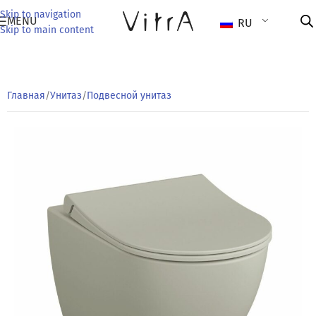
Skip to navigation
MENU
RU
Skip to main content
Главная
/
Унитаз
/
Подвесной унитаз