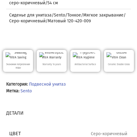
серо-коричневый/54 см
Сиденье для унитаза/Sento/Тонкое/Мягкое закрывание/
Серо-коричневый/Матовый 120-420-009
VitrA Saving
VitrA Warranty
VitrA Hygiene
VitrA Clean
Экономия потребления
Warranty 10 years
Antibacterial Surface
Ceramic Double Gloss
воды
Категория:
Подвесной унитаз
Метка:
Sento
ДЕТАЛИ
ЦВЕТ
Серо-коричневый