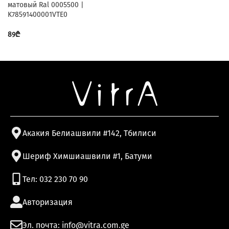
матовый Ral 0005500 |
K78591400001VTE0
89
₾
Акакия Белиашвили #142, Тбилиси
Шериф Химшиашвили #1, Батуми
Тел: 032 230 70 90
Авторизация
Эл. почта: info@vitra.com.ge