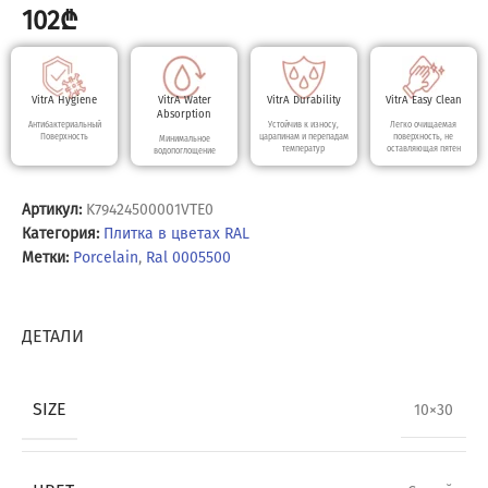
102
₾
VitrA Hygiene
VitrA Water
VitrA Durability
VitrA Easy Clean
Absorption
Антибактериальный
Устойчив к износу,
Легко очищаемая
Поверхность
царапинам и перепадам
поверхность, не
Минимальное
температур
оставляющая пятен
водопоглощение
Артикул:
K79424500001VTE0
Категория:
Плитка в цветах RAL
Метки:
Porcelain
,
Ral 0005500
ДЕТАЛИ
SIZE
10×30