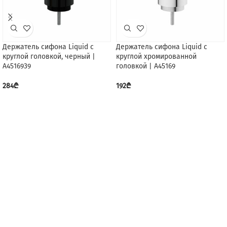
Держатель сифона Liquid с
Держатель сифона Liquid с
круглой головкой, черный |
круглой хромированной
А4516939
головкой | А45169
284
₾
192
₾