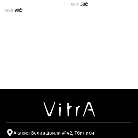
50
₾
100
₾
90
₾
180
₾
Акакия Белиашвили #142, Тбилиси