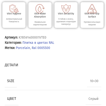
VitrA Hygiene
VitrA Water
VitrA Durability
VitrA Anti-Slip
Absorption
Surface
Антибактериальный
Устойчив к износу,
Поверхность
царапинам и перепадам
Минимальное
Противоскользящее
температур
водопоглощение
покрытие
Артикул:
K78591400001VTE0
Категория:
Плитка в цветах RAL
Метки:
Porcelain
,
Ral 0005500
ДЕТАЛИ
SIZE
10×30
ЦВЕТ
Серый