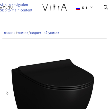
Skip to navigation
MENU
RU
Skip to main content
Главная
/
Унитаз
/
Подвесной унитаз