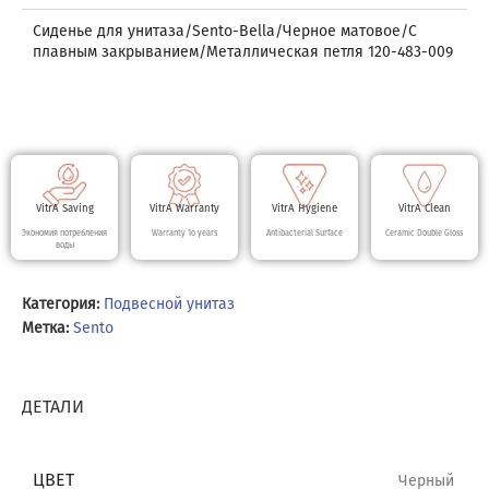
Сиденье для унитаза/Sento-Bella/Черное матовое/С
плавным закрыванием/Металлическая петля 120-483-009
VitrA Saving
VitrA Warranty
VitrA Hygiene
VitrA Clean
Экономия потребления
Warranty 10 years
Antibacterial Surface
Ceramic Double Gloss
воды
Категория:
Подвесной унитаз
Метка:
Sento
ДЕТАЛИ
ЦВЕТ
Черный