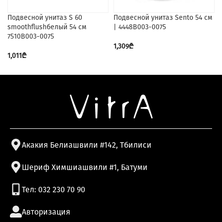
Подвесной унитаз S 60
Подвесной унитаз Sento 54 см
smoothflushбелый 54 см
| 4448B003-0075
7510B003-0075
1,309
₾
1,011
₾
Акакия Белиашвили #142, Тбилиси
Шериф Химшиашвили #1, Батуми
Тел: 032 230 70 90
Авторизация