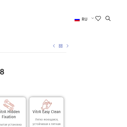
RU
8
itrA Hidden
VitrA Easy Clean
Fixation
Легко моющаяся,
устойчивая к пятнам
рытая установка