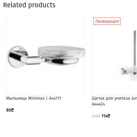
Related products
Ликвидация
Мыльница Minimax | A44777
Щетка для унитаза Jun
А44424
80
₾
114
₾
228
₾