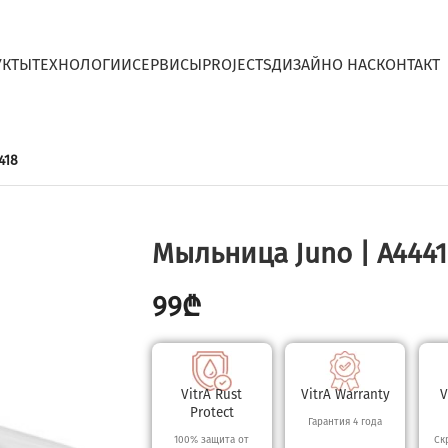
УКТЫ
ТЕХНОЛОГИИ
СЕРВИСЫ
PROJECTS
ДИЗАЙН
O НАС
КОНТАКТ
418
Мыльница Juno | A4441
99
₾
VitrA Rust
VitrA Warranty
V
Protect
Гарантия 4 года
100% защита от
Ск