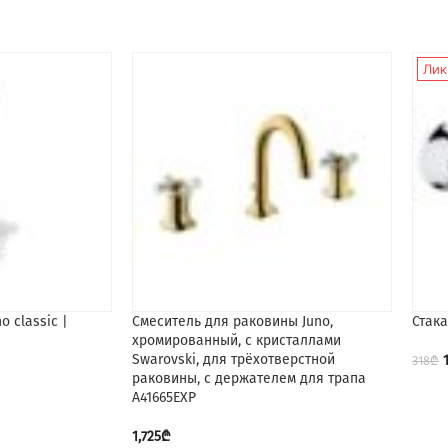
Лик
o classic |
Смеситель для раковины Juno,
Стака
хромированный, с кристаллами
Swarovski, для трёхотверстной
318
₾
раковины, с держателем для трапа
A41665EXP
1,725
₾