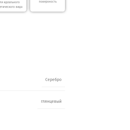
поверхность
ля идеального
етического вида
Серебро
глянцевый