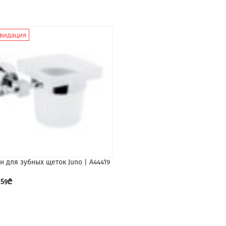
видация
Ликвидация
н для зубных щеток Juno | A44419
Держатель для полотенец Jun
Медный 45 cm | A4442126
159
₾
98
₾
196
₾