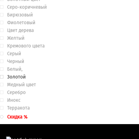
Серо-коричневый
Бирюзовый
Фиолетовый
Цвет дерева
Желтый
Кремового цвета
Серый
Черный
Белый,
Золотой
Медный цвет
Серебро
Инокс
Терракота
Скидка %