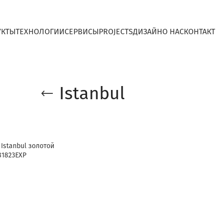
УКТЫ
ТЕХНОЛОГИИ
СЕРВИСЫ
PROJECTS
ДИЗАЙН
O НАС
КОНТАКТ
Istanbul
Istanbul золотой
81823EXP