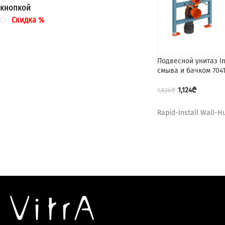
кнопкой
Скидка %
Подвесной унитаз In
смыва и бачком 704
1,124
₾
1,826
₾
Rapid-Install Wall-H