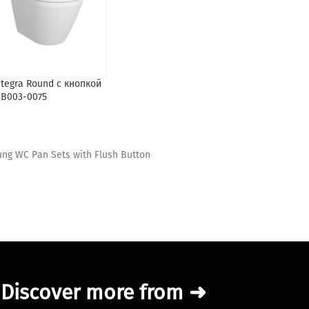
tegra Round с кнопкой
1B003-0075
ung WC Pan Sets with Flush Button
Discover more from ➜