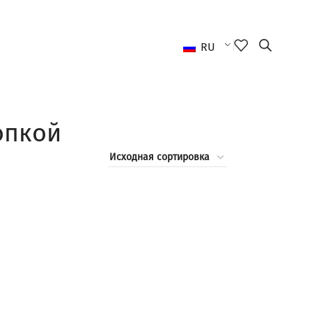
RU
опкой